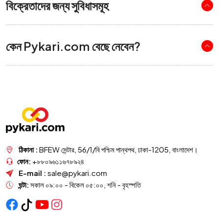
বিক্রেতাদের জন্য সুবিধাসমূহ
কেন Pykari.com বেছে নেবেন?
ঠিকানা :
BFEW সেন্টার, 56/1/বি পশ্চিম পান্থপথ, ঢাকা-1205, বাংলাদেশ।
ফোন:
+৮৮০৯৬১১৬৭৮৯২৪
E-mail :
sale@pykari.com
ঘন্টা:
সকাল ০৯:০০ - বিকেল ০৫:০০, শনি - বৃহস্পতি