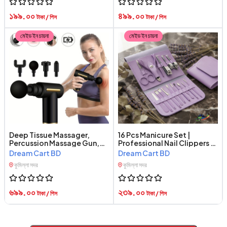
১৯৯.০০
৪৯৯.০০
টাকা / পিস
টাকা / পিস
মেইড ইন চায়না
মেইড ইন চায়না
Deep Tissue Massager,
16 Pcs Manicure Set |
Percussion Massage Gun,
Professional Nail Clippers &
Full Body Massager, LCD
Pedicure Kit
Dream Cart BD
Dream Cart BD
Massage Gun,
কুমিল্লা সদর
কুমিল্লা সদর
Rechargeable Massager,
Muscle
৬৯৯.০০
২৩৯.০০
টাকা / পিস
টাকা / পিস