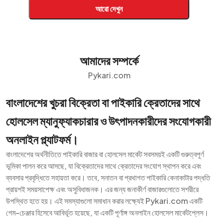
আরো দেখুন
আমাদের সম্পর্কে
Pykari.com
বাংলাদেশের খুচরা বিক্রেতা বা পাইকারি ক্রেতাদের সাথে
হোলসেল ম্যানুফ্যাকচারার ও উৎপাদনকারীদের সংযোগকারী
অনলাইন প্ল্যাটফর্ম।
বাংলাদেশের অর্থনীতিতে পাইকারি বাজার বা হোলসেল মার্কেট সবসময়ই একটি গুরুত্বপূর্ণ
ভূমিকা পালন করে আসছে, যা বিক্রেতাদের সাথে ক্রেতাদের সংযোগ স্থাপন করে এবং
ব্যবসার প্রবৃদ্ধিতে সহায়তা করে। তবে, সনাতন বা প্রথাগত পাইকারি কেনাকাটার পদ্ধতি
প্রায়শই সময়সাপেক্ষ এবং অসুবিধাজনক। এর জন্য জনাকীর্ণ বাজারগুলোতে সশরীরে
উপস্থিত হতে হয়। এই সমস্যাগুলো সমাধান করার লক্ষ্যেই Pykari.com একটি
গেম-চেঞ্জার হিসেবে আবির্ভূত হয়েছে, যা একটি পূর্ণাঙ্গ অনলাইন হোলসেল মার্কেটপ্লেস।