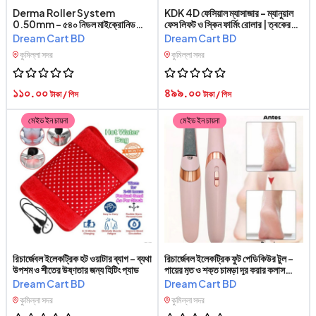
Derma Roller System
KDK 4D ফেসিয়াল ম্যাসাজার – ম্যানুয়াল
0.50mm – ৫৪০ নিডল মাইক্রোনিডলিং
ফেস লিফট ও স্কিন ফার্মিং রোলার | ত্বকের
রোলার | মুখ, দাড়ি ও বডি স্কিন কেয়ারের জন্য
যত্ন ও ফেস ম্যাসাজ টুল
Dream Cart BD
Dream Cart BD
ডার্মা রোলার
কুমিল্লা সদর
কুমিল্লা সদর
১১০.০০
৪৯৯.০০
টাকা / পিস
টাকা / পিস
মেইড ইন চায়না
মেইড ইন চায়না
রিচার্জেবল ইলেকট্রিক হট ওয়াটার ব্যাগ – ব্যথা
রিচার্জেবল ইলেকট্রিক ফুট পেডিকিউর টুল –
উপশম ও শীতের উষ্ণতার জন্য হিটিং প্যাড
পায়ের মৃত ও শক্ত চামড়া দূর করার কলাস
রিমুভার মেশিন
Dream Cart BD
Dream Cart BD
কুমিল্লা সদর
কুমিল্লা সদর