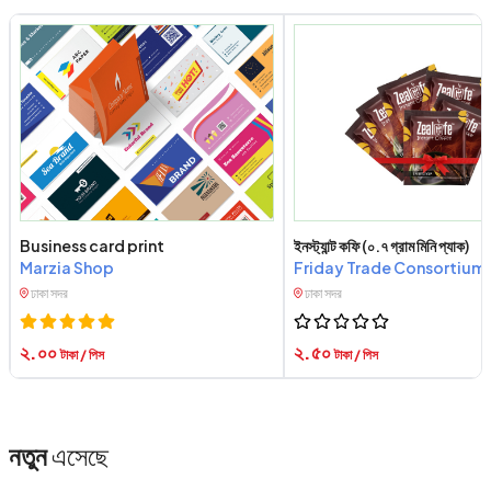
Business card print
ইনস্ট্যান্ট কফি (০.৭ গ্রাম মিনি প্যাক)
Marzia Shop
Friday Trade Consortium
ঢাকা সদর
ঢাকা সদর
২.০০
২.৫০
টাকা / পিস
টাকা / পিস
নতুন
এসেছে