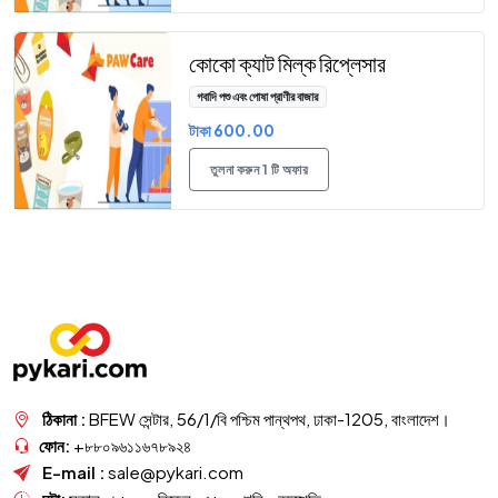
কোকো ক্যাট মিল্ক রিপ্লেসার
গবাদি পশু এবং পোষা প্রাণীর বাজার
টাকা 600.00
তুলনা করুন 1 টি অফার
ঠিকানা :
BFEW সেন্টার, 56/1/বি পশ্চিম পান্থপথ, ঢাকা-1205, বাংলাদেশ।
ফোন:
+৮৮০৯৬১১৬৭৮৯২৪
E-mail :
sale@pykari.com