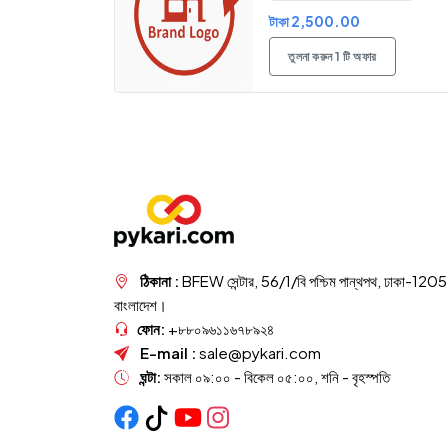
টাকা 2,500.00
তুলনা করুন 1 টি অফার
ঠিকানা :
BFEW সেন্টার, 56/1/বি পশ্চিম পান্থপথ, ঢাকা-1205
বাংলাদেশ।
ফোন:
+৮৮০৯৬১১৬৭৮৯২৪
E-mail :
sale@pykari.com
ঘন্টা:
সকাল ০৯:০০ - বিকেল ০৫:০০, শনি - বৃহস্পতি