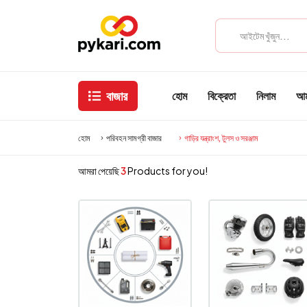
বাজার
হোম
বিক্রেতা
নিলাম
আমা
হোম
পরিবহন সামগ্রী বাজার
গাড়ির যন্ত্রাংশ, টুলস ও সরঞ্জাম
আমরা পেয়েছি
3
Products for you!