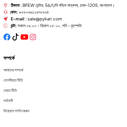
ঠিকানা :
BFEW সেন্টার, 56/1/বি পশ্চিম পান্থপথ, ঢাকা-1205, বাংলাদেশ।
ফোন:
+৮৮০৯৬১১৬৭৮৯২৪
E-mail :
sale@pykari.com
ঘন্টা:
সকাল ০৯:০০ - বিকেল ০৫:০০, শনি - বৃহস্পতি
সম্পর্কে
আমাদের সম্পর্কে
গোপনীয়তা নীতি
ফেরত নীতি
শর্তাবলী
বিক্রেতা লগইন করুন