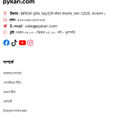
ঠিকানা :
BFEW সেন্টার, 56/1/বি পশ্চিম পান্থপথ, ঢাকা-1205, বাংলাদেশ।
ফোন:
+৮৮০৯৬১১৬৭৮৯২৪
E-mail :
sale@pykari.com
ঘন্টা:
সকাল ০৯:০০ - বিকেল ০৫:০০, শনি - বৃহস্পতি
সম্পর্কে
আমাদের সম্পর্কে
গোপনীয়তা নীতি
ফেরত নীতি
শর্তাবলী
বিক্রেতা লগইন করুন