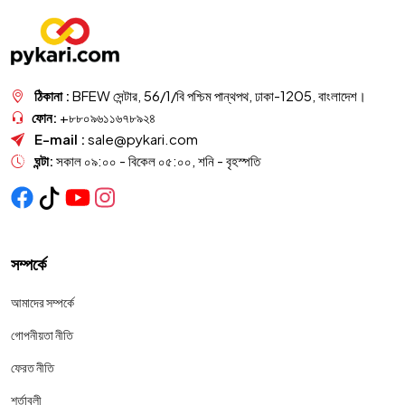
ঠিকানা :
BFEW সেন্টার, 56/1/বি পশ্চিম পান্থপথ, ঢাকা-1205, বাংলাদেশ।
ফোন:
+৮৮০৯৬১১৬৭৮৯২৪
E-mail :
sale@pykari.com
ঘন্টা:
সকাল ০৯:০০ - বিকেল ০৫:০০, শনি - বৃহস্পতি
সম্পর্কে
আমাদের সম্পর্কে
গোপনীয়তা নীতি
ফেরত নীতি
শর্তাবলী