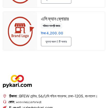
এসি ফ্যান ব্লোয়ার
পরিবহন সামগ্রী বাজার
টাকা 4,200.00
তুলনা করুন 1 টি অফার
ঠিকানা :
BFEW সেন্টার, 56/1/বি পশ্চিম পান্থপথ, ঢাকা-1205, বাংলাদেশ।
ফোন:
+৮৮০৯৬১১৬৭৮৯২৪
E-mail :
sale@pykari.com