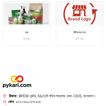
সার
কীটনাশক পণ্য
11 পণ্য
47 পণ্য
ঠিকানা :
BFEW সেন্টার, 56/1/বি পশ্চিম পান্থপথ, ঢাকা-1205, বাংলাদেশ।
ফোন:
+৮৮০৯৬১১৬৭৮৯২৪