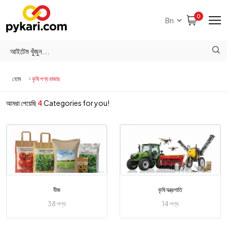
0
হোম
কৃষি পণ্য বাজার
আমরা পেয়েছি
4
Categories for you!
বীজ
কৃষি যন্ত্রপাতি
38 পণ্য
14 পণ্য