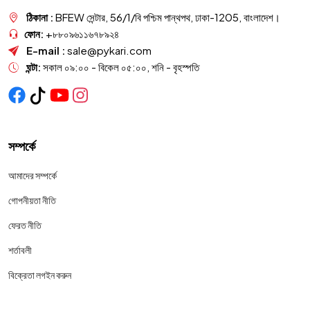
ঠিকানা :
BFEW সেন্টার, 56/1/বি পশ্চিম পান্থপথ, ঢাকা-1205, বাংলাদেশ।
ফোন:
+৮৮০৯৬১১৬৭৮৯২৪
E-mail :
sale@pykari.com
ঘন্টা:
সকাল ০৯:০০ - বিকেল ০৫:০০, শনি - বৃহস্পতি
সম্পর্কে
আমাদের সম্পর্কে
গোপনীয়তা নীতি
ফেরত নীতি
শর্তাবলী
বিক্রেতা লগইন করুন