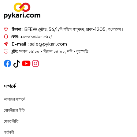
ঠিকানা :
BFEW সেন্টার, 56/1/বি পশ্চিম পান্থপথ, ঢাকা-1205, বাংলাদেশ।
ফোন:
+৮৮০৯৬১১৬৭৮৯২৪
E-mail :
sale@pykari.com
ঘন্টা:
সকাল ০৯:০০ - বিকেল ০৫:০০, শনি - বৃহস্পতি
সম্পর্কে
আমাদের সম্পর্কে
গোপনীয়তা নীতি
ফেরত নীতি
শর্তাবলী