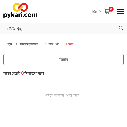
0
হোম
খাদ্য সামগ্রী বাজার
বেকিং পণ্য
ময়দা
ফিল্টার
আমরা পেয়েছি
0
টি আইটেম ময়দা
কোনো আইটেম পাওয়া যায়নি।