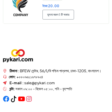
টাকা 20.00
তুলনা করুন 1 টি অফার
ঠিকানা :
BFEW সেন্টার, 56/1/বি পশ্চিম পান্থপথ, ঢাকা-1205, বাংলাদেশ।
ফোন:
+৮৮০৯৬১১৬৭৮৯২৪
E-mail :
sale@pykari.com
ঘন্টা:
সকাল ০৯:০০ - বিকেল ০৫:০০, শনি - বৃহস্পতি