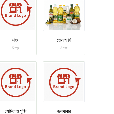
মাংস
তেল ও ঘি
5 পণ্য
8 পণ্য
শেমিয়া ও সুজি
জলখাবার