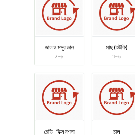
ডাল ও মসুর ডাল
মাছ (শুটকি)
8 পণ্য
11 পণ্য
রেডি-মিক্স মশলা
চাল