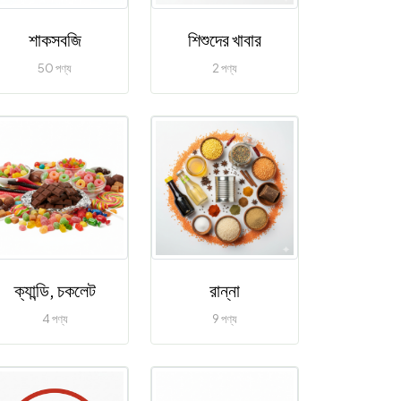
শাকসবজি
শিশুদের খাবার
50 পণ্য
2 পণ্য
ক্যান্ডি, চকলেট
রান্না
4 পণ্য
9 পণ্য