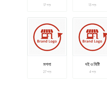
17 পণ্য
13 পণ্য
মশলা
দই ও মিষ্টি
27 পণ্য
4 পণ্য