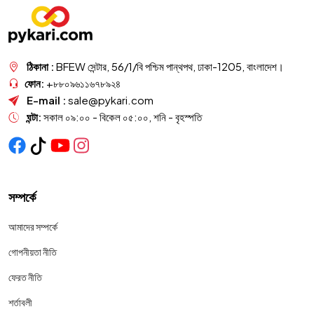
ঠিকানা :
BFEW সেন্টার, 56/1/বি পশ্চিম পান্থপথ, ঢাকা-1205, বাংলাদেশ।
ফোন:
+৮৮০৯৬১১৬৭৮৯২৪
E-mail :
sale@pykari.com
ঘন্টা:
সকাল ০৯:০০ - বিকেল ০৫:০০, শনি - বৃহস্পতি
সম্পর্কে
আমাদের সম্পর্কে
গোপনীয়তা নীতি
ফেরত নীতি
শর্তাবলী