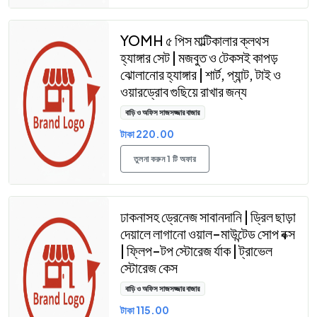
YOMH ৫ পিস মাল্টিকালার ক্লথস
হ্যাঙ্গার সেট | মজবুত ও টেকসই কাপড়
ঝোলানোর হ্যাঙ্গার | শার্ট, প্যান্ট, টাই ও
ওয়ারড্রোব গুছিয়ে রাখার জন্য
বাড়ি ও অফিস সাজসজ্জার বাজার
টাকা 220.00
তুলনা করুন 1 টি অফার
ঢাকনাসহ ড্রেনেজ সাবানদানি | ড্রিল ছাড়া
দেয়ালে লাগানো ওয়াল-মাউন্টেড সোপ বক্স
| ফ্লিপ-টপ স্টোরেজ র্যাক | ট্রাভেল
স্টোরেজ কেস
বাড়ি ও অফিস সাজসজ্জার বাজার
টাকা 115.00