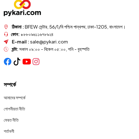
ঠিকানা :
BFEW সেন্টার, 56/1/বি পশ্চিম পান্থপথ, ঢাকা-1205, বাংলাদেশ।
ফোন:
+৮৮০৯৬১১৬৭৮৯২৪
E-mail :
sale@pykari.com
ঘন্টা:
সকাল ০৯:০০ - বিকেল ০৫:০০, শনি - বৃহস্পতি
সম্পর্কে
আমাদের সম্পর্কে
গোপনীয়তা নীতি
ফেরত নীতি
শর্তাবলী