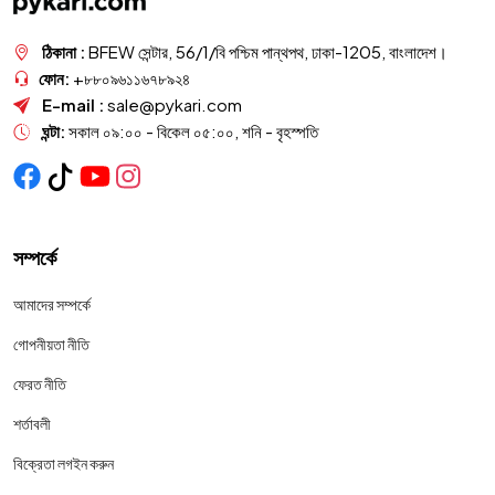
ঠিকানা :
BFEW সেন্টার, 56/1/বি পশ্চিম পান্থপথ, ঢাকা-1205, বাংলাদেশ।
ফোন:
+৮৮০৯৬১১৬৭৮৯২৪
E-mail :
sale@pykari.com
ঘন্টা:
সকাল ০৯:০০ - বিকেল ০৫:০০, শনি - বৃহস্পতি
সম্পর্কে
আমাদের সম্পর্কে
গোপনীয়তা নীতি
ফেরত নীতি
শর্তাবলী
বিক্রেতা লগইন করুন