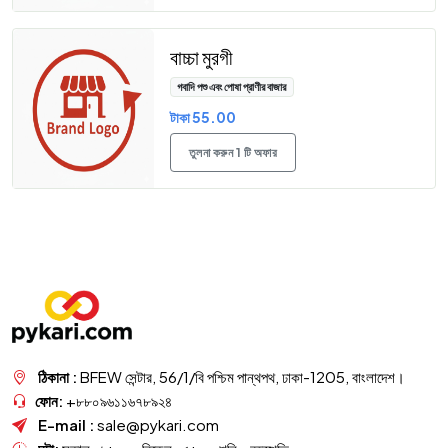
বাচ্চা মুরগী
গবাদি পশু এবং পোষা প্রাণীর বাজার
টাকা 55.00
তুলনা করুন 1 টি অফার
ঠিকানা :
BFEW সেন্টার, 56/1/বি পশ্চিম পান্থপথ, ঢাকা-1205, বাংলাদেশ।
ফোন:
+৮৮০৯৬১১৬৭৮৯২৪
E-mail :
sale@pykari.com