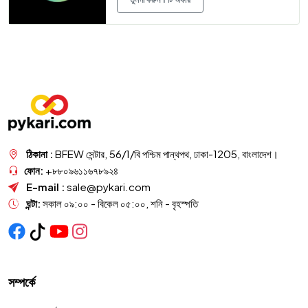
ঠিকানা :
BFEW সেন্টার, 56/1/বি পশ্চিম পান্থপথ, ঢাকা-1205, বাংলাদেশ।
ফোন:
+৮৮০৯৬১১৬৭৮৯২৪
E-mail :
sale@pykari.com
ঘন্টা:
সকাল ০৯:০০ - বিকেল ০৫:০০, শনি - বৃহস্পতি
সম্পর্কে