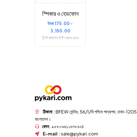
স্পিকার ও হেডফোন
টাকা 175.00 -
3,150.00
12 টি আইটেম 9 টি দোকান থেকে
ঠিকানা :
BFEW সেন্টার, 56/1/বি পশ্চিম পান্থপথ, ঢাকা-1205
বাংলাদেশ।
ফোন:
+৮৮০৯৬১১৬৭৮৯২৪
E-mail :
sale@pykari.com