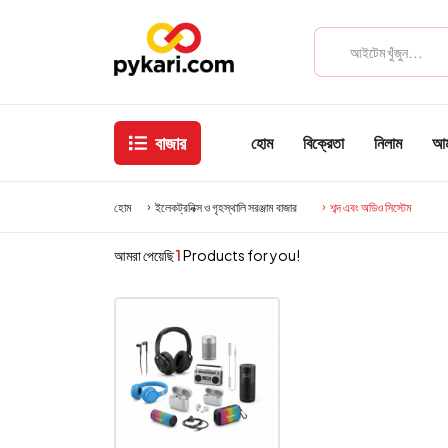
বাজার
হোম
বিক্রেতা
নিলাম
আমা
হোম
ইলেকট্রনিক্স ও গৃহস্থালি সরঞ্জাম বাজার
শব্দ এবং অডিও সিস্টেম
আমরা পেয়েছি
1
Products for you!