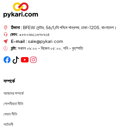
ঠিকানা :
BFEW সেন্টার, 56/1/বি পশ্চিম পান্থপথ, ঢাকা-1205, বাংলাদেশ।
ফোন:
+৮৮০৯৬১১৬৭৮৯২৪
E-mail :
sale@pykari.com
ঘন্টা:
সকাল ০৯:০০ - বিকেল ০৫:০০, শনি - বৃহস্পতি
সম্পর্কে
আমাদের সম্পর্কে
গোপনীয়তা নীতি
ফেরত নীতি
শর্তাবলী