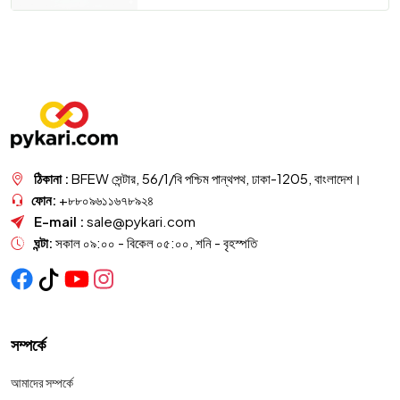
ঠিকানা :
BFEW সেন্টার, 56/1/বি পশ্চিম পান্থপথ, ঢাকা-1205, বাংলাদেশ।
ফোন:
+৮৮০৯৬১১৬৭৮৯২৪
E-mail :
sale@pykari.com
ঘন্টা:
সকাল ০৯:০০ - বিকেল ০৫:০০, শনি - বৃহস্পতি
সম্পর্কে
আমাদের সম্পর্কে