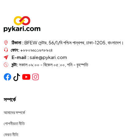
ঠিকানা :
BFEW সেন্টার, 56/1/বি পশ্চিম পান্থপথ, ঢাকা-1205, বাংলাদেশ।
ফোন:
+৮৮০৯৬১১৬৭৮৯২৪
E-mail :
sale@pykari.com
ঘন্টা:
সকাল ০৯:০০ - বিকেল ০৫:০০, শনি - বৃহস্পতি
সম্পর্কে
আমাদের সম্পর্কে
গোপনীয়তা নীতি
ফেরত নীতি