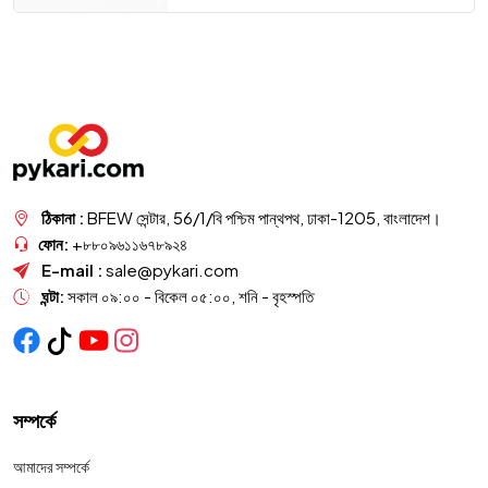
ঠিকানা :
BFEW সেন্টার, 56/1/বি পশ্চিম পান্থপথ, ঢাকা-1205, বাংলাদেশ।
ফোন:
+৮৮০৯৬১১৬৭৮৯২৪
E-mail :
sale@pykari.com
ঘন্টা:
সকাল ০৯:০০ - বিকেল ০৫:০০, শনি - বৃহস্পতি
সম্পর্কে
আমাদের সম্পর্কে