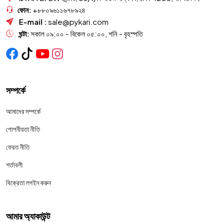
ফোন:
+৮৮০৯৬১১৬৭৮৯২৪
E-mail :
sale@pykari.com
ঘন্টা:
সকাল ০৯:০০ - বিকেল ০৫:০০, শনি - বৃহস্পতি
সম্পর্কে
আমাদের সম্পর্কে
গোপনীয়তা নীতি
ফেরত নীতি
শর্তাবলী
বিক্রেতা লগইন করুন
আমার অ্যাকাউন্ট