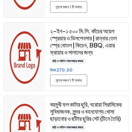
তুলনা করুন 1 টি অফার
২-ইন-১ ৫০০ মি.লি. কাঁচের অয়েল
স্প্রেয়ার ও ডিসপেনসার | রান্নার তেল
স্প্রে বোতল | কিচেন, BBQ, এয়ার
ফ্রায়ার ও সালাদের জন্য
বাড়ি ও অফিস সাজসজ্জার বাজার
টাকা 270.00
তুলনা করুন 1 টি অফার
বহুমুখী ফল কাটার ছুরি, ঘরোয়া সিরামিকের
সুবিধাজনক, সুন্দর ও বহনযোগ্য খোসা
ছাড়ানোর ও ছাঁটার ছুরির সেট (চীনে তৈরি)
বাড়ি ও অফিস সাজসজ্জার বাজার