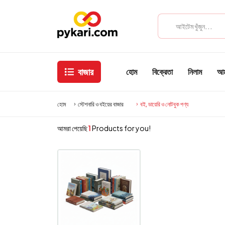
বাজার
হোম
বিক্রেতা
নিলাম
আমা
হোম
স্টেশনারি ও বইয়ের বাজার
বই, ডায়েরি ও নোটবুক পণ্য
আমরা পেয়েছি
1
Products for you!