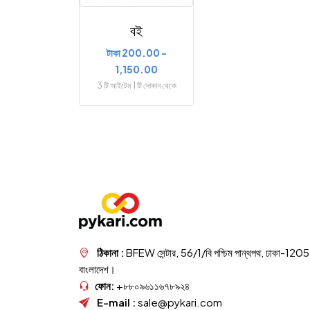
বই
টাকা 200.00 -
1,150.00
3 টি আইটেম 1 টি দোকান থেকে
ঠিকানা :
BFEW সেন্টার, 56/1/বি পশ্চিম পান্থপথ, ঢাকা-1205
বাংলাদেশ।
ফোন:
+৮৮০৯৬১১৬৭৮৯২৪
E-mail :
sale@pykari.com