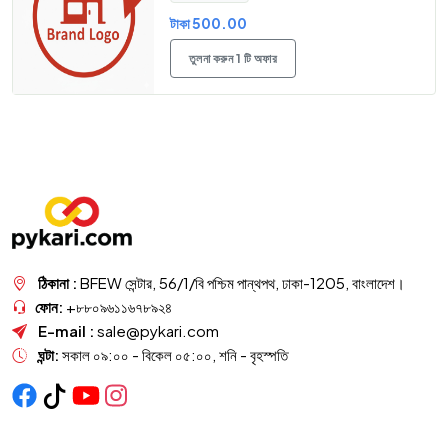
টাকা 500.00
তুলনা করুন 1 টি অফার
ঠিকানা :
BFEW সেন্টার, 56/1/বি পশ্চিম পান্থপথ, ঢাকা-1205, বাংলাদেশ।
ফোন:
+৮৮০৯৬১১৬৭৮৯২৪
E-mail :
sale@pykari.com
ঘন্টা:
সকাল ০৯:০০ - বিকেল ০৫:০০, শনি - বৃহস্পতি