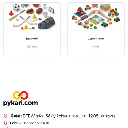
টিম স্পোর্টস
খেলনা ও গেমস
88 পণ্য
1 পণ্য
ঠিকানা :
BFEW সেন্টার, 56/1/বি পশ্চিম পান্থপথ, ঢাকা-1205, বাংলাদেশ।
ফোন:
+৮৮০৯৬১১৬৭৮৯২৪