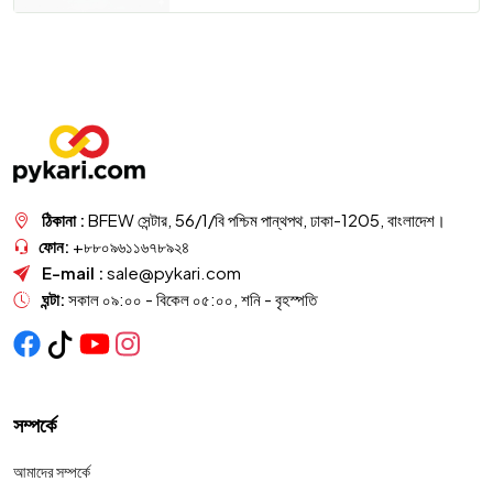
ঠিকানা :
BFEW সেন্টার, 56/1/বি পশ্চিম পান্থপথ, ঢাকা-1205, বাংলাদেশ।
ফোন:
+৮৮০৯৬১১৬৭৮৯২৪
E-mail :
sale@pykari.com
ঘন্টা:
সকাল ০৯:০০ - বিকেল ০৫:০০, শনি - বৃহস্পতি
সম্পর্কে
আমাদের সম্পর্কে