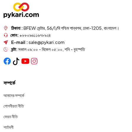
ঠিকানা :
BFEW সেন্টার, 56/1/বি পশ্চিম পান্থপথ, ঢাকা-1205, বাংলাদেশ।
ফোন:
+৮৮০৯৬১১৬৭৮৯২৪
E-mail :
sale@pykari.com
ঘন্টা:
সকাল ০৯:০০ - বিকেল ০৫:০০, শনি - বৃহস্পতি
সম্পর্কে
আমাদের সম্পর্কে
গোপনীয়তা নীতি
ফেরত নীতি
শর্তাবলী