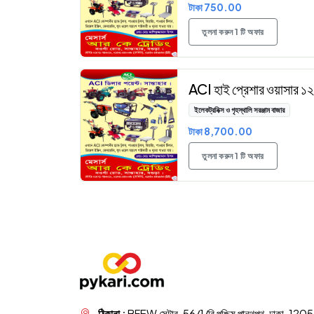
টাকা 750.00
তুলনা করুন 1 টি অফার
ACI হাই প্রেশার ওয়াসার ১
ইলেকট্রনিক্স ও গৃহস্থালি সরঞ্জাম বাজার
টাকা 8,700.00
তুলনা করুন 1 টি অফার
ঠিকানা :
BFEW সেন্টার, 56/1/বি পশ্চিম পান্থপথ, ঢাকা-1205