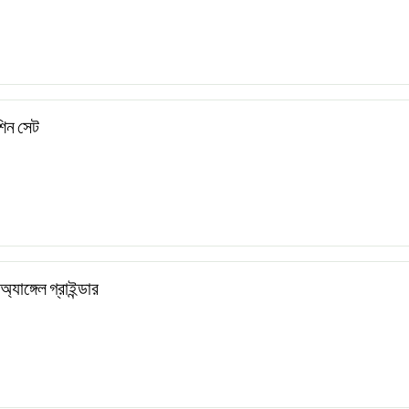
িন সেট
াঙ্গেল গ্রাইন্ডার