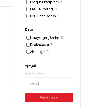
Eshque Enterprise
(2)
M/S R K Trading
(2)
BME Bangladesh
(1)
ঠিকানা
Narayanganj Sadar
(5)
Dhaka Sadar
(3)
Alamdighi
(2)
প্রাপ্যতা
সর্বোচ্চ অর্ডার পরিমাণ
ফিল্টার প্রয়োগ করুন