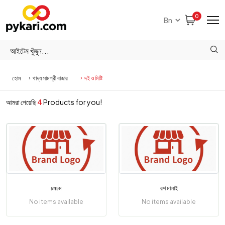
0
হোম
খাদ্য সামগ্রী বাজার
দই ও মিষ্টি
আমরা পেয়েছি
4
Products for you!
চমচম
রশ মালাই
No items available
No items available