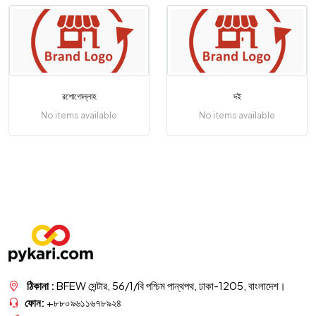
রশোগোল্লাহ
দই
No items available
No items available
ঠিকানা :
BFEW সেন্টার, 56/1/বি পশ্চিম পান্থপথ, ঢাকা-1205, বাংলাদেশ।
ফোন:
+৮৮০৯৬১১৬৭৮৯২৪