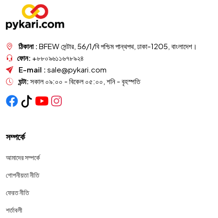
ঠিকানা :
BFEW সেন্টার, 56/1/বি পশ্চিম পান্থপথ, ঢাকা-1205, বাংলাদেশ।
ফোন:
+৮৮০৯৬১১৬৭৮৯২৪
E-mail :
sale@pykari.com
ঘন্টা:
সকাল ০৯:০০ - বিকেল ০৫:০০, শনি - বৃহস্পতি
সম্পর্কে
আমাদের সম্পর্কে
গোপনীয়তা নীতি
ফেরত নীতি
শর্তাবলী