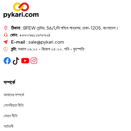
ঠিকানা :
BFEW সেন্টার, 56/1/বি পশ্চিম পান্থপথ, ঢাকা-1205, বাংলাদেশ।
ফোন:
+৮৮০৯৬১১৬৭৮৯২৪
E-mail :
sale@pykari.com
ঘন্টা:
সকাল ০৯:০০ - বিকেল ০৫:০০, শনি - বৃহস্পতি
সম্পর্কে
আমাদের সম্পর্কে
গোপনীয়তা নীতি
ফেরত নীতি
শর্তাবলী