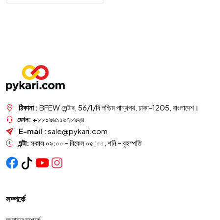
ঠিকানা :
BFEW সেন্টার, 56/1/বি পশ্চিম পান্থপথ, ঢাকা-1205, বাংলাদেশ।
ফোন:
+৮৮০৯৬১১৬৭৮৯২৪
E-mail :
sale@pykari.com
ঘন্টা:
সকাল ০৯:০০ - বিকেল ০৫:০০, শনি - বৃহস্পতি
সম্পর্কে
আমাদের সম্পর্কে