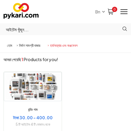
0
হোম
নির্মাণ সামগ্রী বাজার
হার্ডঅয়্যার এবং কঞ্জমেবল
আমরা পেয়েছি
1
Products for you!
বন্ডিং গাম
টাকা 30.00 - 400.00
5 টি আইটেম 4 টি দোকান থেকে