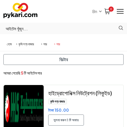
0
হোম
কৃষি পণ্য বাজার
সার
সার
ফিল্টার
আমরা পেয়েছি
5
টি আইটেম সার
হাইড্রোপোনিক্স নিউট্রেশন (লিকুইড)
কৃষি পণ্য বাজার
টাকা 150.00
তুলনা করুন 1 টি অফার