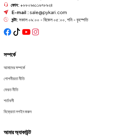
ফোন:
+৮৮০৯৬১১৬৭৮৯২৪
E-mail :
sale@pykari.com
ঘন্টা:
সকাল ০৯:০০ - বিকেল ০৫:০০, শনি - বৃহস্পতি
সম্পর্কে
আমাদের সম্পর্কে
গোপনীয়তা নীতি
ফেরত নীতি
শর্তাবলী
বিক্রেতা লগইন করুন
আমার অ্যাকাউন্ট