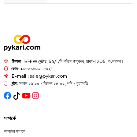
ঠিকানা :
BFEW সেন্টার, 56/1/বি পশ্চিম পান্থপথ, ঢাকা-1205, বাংলাদেশ।
ফোন:
+৮৮০৯৬১১৬৭৮৯২৪
E-mail :
sale@pykari.com
ঘন্টা:
সকাল ০৯:০০ - বিকেল ০৫:০০, শনি - বৃহস্পতি
সম্পর্কে
আমাদের সম্পর্কে