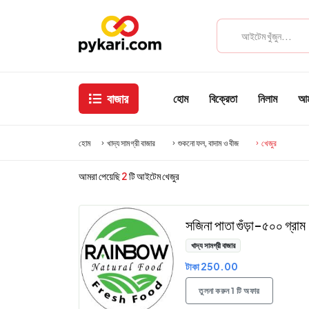
বাজার
হোম
বিক্রেতা
নিলাম
আমা
হোম
খাদ্য সামগ্রী বাজার
শুকনো ফল, বাদাম ও বীজ
খেজুর
আমরা পেয়েছি
2
টি আইটেম খেজুর
সজিনা পাতা গুঁড়া-৫০০ গ্রাম
খাদ্য সামগ্রী বাজার
টাকা 250.00
তুলনা করুন 1 টি অফার