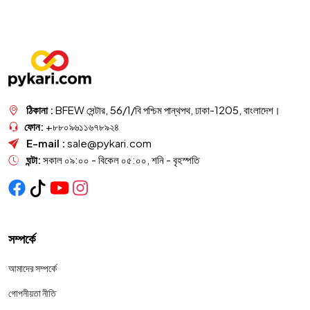
ঠিকানা :
BFEW সেন্টার, 56/1/বি পশ্চিম পান্থপথ, ঢাকা-1205, বাংলাদেশ।
ফোন:
+৮৮০৯৬১১৬৭৮৯২৪
E-mail :
sale@pykari.com
ঘন্টা:
সকাল ০৯:০০ - বিকেল ০৫:০০, শনি - বৃহস্পতি
সম্পর্কে
আমাদের সম্পর্কে
গোপনীয়তা নীতি