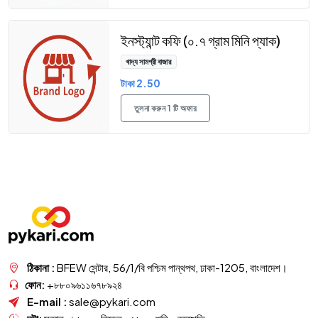
ইনস্ট্যান্ট কফি (০.৭ গ্রাম মিনি প্যাক)
খাদ্য সামগ্রী বাজার
টাকা 2.50
তুলনা করুন 1 টি অফার
ঠিকানা :
BFEW সেন্টার, 56/1/বি পশ্চিম পান্থপথ, ঢাকা-1205, বাংলাদেশ।
ফোন:
+৮৮০৯৬১১৬৭৮৯২৪
E-mail :
sale@pykari.com