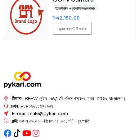
ইলেকট্রনিক্স ও গৃহস্থালি সরঞ্জাম বাজার
টাকা 2,150.00
তুলনা করুন 1 টি অফার
ঠিকানা :
BFEW সেন্টার, 56/1/বি পশ্চিম পান্থপথ, ঢাকা-1205, বাংলাদেশ।
ফোন:
+৮৮০৯৬১১৬৭৮৯২৪
E-mail :
sale@pykari.com
ঘন্টা:
সকাল ০৯:০০ - বিকেল ০৫:০০, শনি - বৃহস্পতি