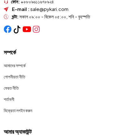
ফোন:
+৮৮০৯৬১১৬৭৮৯২৪
E-mail :
sale@pykari.com
ঘন্টা:
সকাল ০৯:০০ - বিকেল ০৫:০০, শনি - বৃহস্পতি
সম্পর্কে
আমাদের সম্পর্কে
গোপনীয়তা নীতি
ফেরত নীতি
শর্তাবলী
বিক্রেতা লগইন করুন
আমার অ্যাকাউন্ট