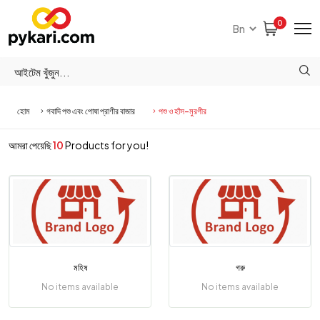
0
হোম
গবাদি পশু এবং পোষা প্রাণীর বাজার
পশু ও হাঁস-মুরগীর
আমরা পেয়েছি
10
Products for you!
মহিষ
গরু
No items available
No items available