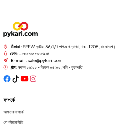
ঠিকানা :
BFEW সেন্টার, 56/1/বি পশ্চিম পান্থপথ, ঢাকা-1205, বাংলাদেশ।
ফোন:
+৮৮০৯৬১১৬৭৮৯২৪
E-mail :
sale@pykari.com
ঘন্টা:
সকাল ০৯:০০ - বিকেল ০৫:০০, শনি - বৃহস্পতি
সম্পর্কে
আমাদের সম্পর্কে
গোপনীয়তা নীতি