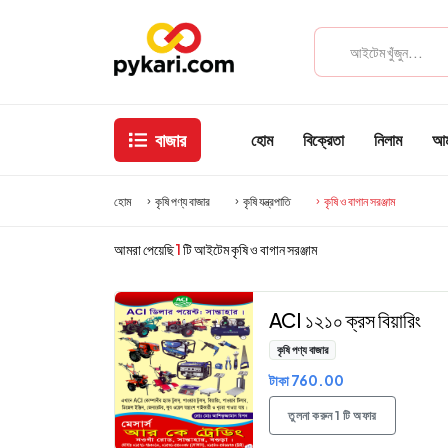
বাজার
হোম
বিক্রেতা
নিলাম
আমা
হোম
কৃষি পণ্য বাজার
কৃষি যন্ত্রপাতি
কৃষি ও বাগান সরঞ্জাম
আমরা পেয়েছি
1
টি আইটেম কৃষি ও বাগান সরঞ্জাম
ACI ১২১০ ক্রস বিয়ারিং
কৃষি পণ্য বাজার
টাকা 760.00
তুলনা করুন 1 টি অফার