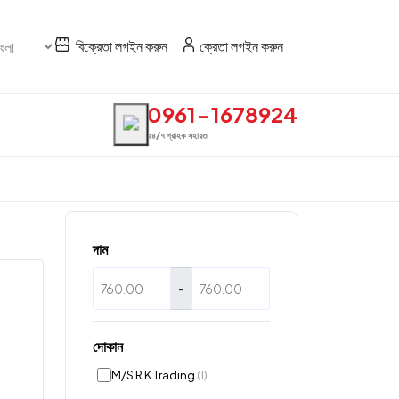
বিক্রেতা লগইন করুন
ক্রেতা লগইন করুন
0961-1678924
২৪/৭ গ্রাহক সহায়তা
দাম
-
দোকান
M/S R K Trading
(1)