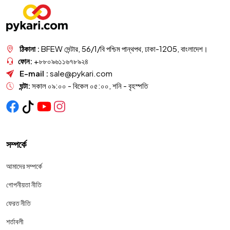
ঠিকানা :
BFEW সেন্টার, 56/1/বি পশ্চিম পান্থপথ, ঢাকা-1205, বাংলাদেশ।
ফোন:
+৮৮০৯৬১১৬৭৮৯২৪
E-mail :
sale@pykari.com
ঘন্টা:
সকাল ০৯:০০ - বিকেল ০৫:০০, শনি - বৃহস্পতি
সম্পর্কে
আমাদের সম্পর্কে
গোপনীয়তা নীতি
ফেরত নীতি
শর্তাবলী