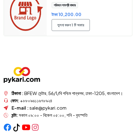
পরিবহন সামগ্রী বাজার
টাকা 10,200.00
তুলনা করুন 1 টি অফার
ঠিকানা :
BFEW সেন্টার, 56/1/বি পশ্চিম পান্থপথ, ঢাকা-1205, বাংলাদেশ।
ফোন:
+৮৮০৯৬১১৬৭৮৯২৪
E-mail :
sale@pykari.com
ঘন্টা:
সকাল ০৯:০০ - বিকেল ০৫:০০, শনি - বৃহস্পতি