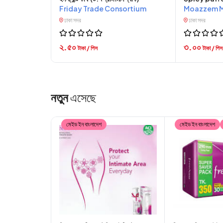
Friday Trade Consortium
Moazzem M
ঢাকা সদর
ঢাকা সদর
২.৫০
৩.০০
টাকা / পিস
টাকা / পিস
নতুন
এসেছে
মেইড ইন বাংলাদেশ
মেইড ইন বাংলাদেশ