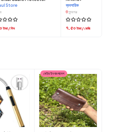
aul Store
ব্যবসায়িক
ার
সুন্দরগঞ্জ
৮০
৭.৫০
টাকা / পিস
টাকা / কেজি
মেইড ইন বাংলাদেশ