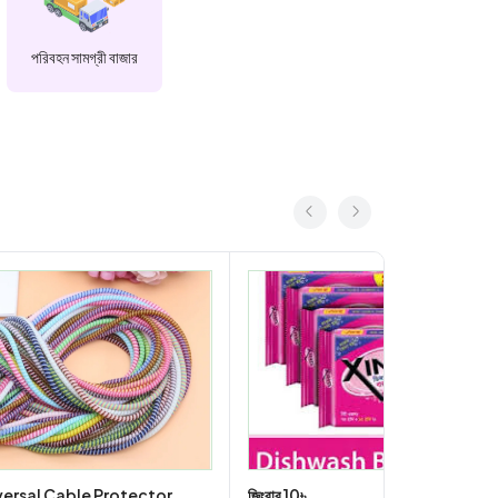
পরিবহন সামগ্রী বাজার
versal Cable Protector
জিংবার 10৳