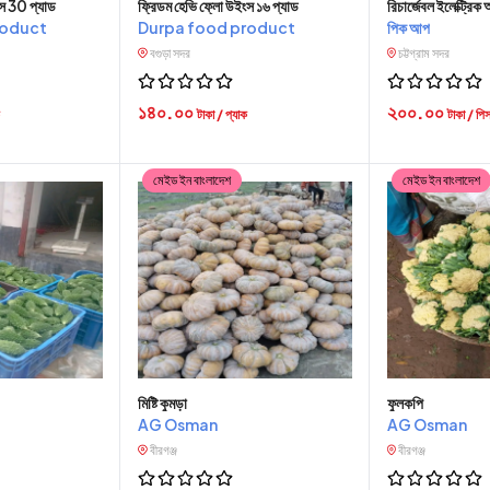
স 30 প্যাড
ফ্রিডম হেভি ফ্লো উইংস ১৬ প্যাড
রিচার্জেবল ইলেক্ট্রিক
roduct
Durpa food product
পিক আপ
বগুড়া সদর
চট্টগ্রাম সদর
১৪০.০০
২০০.০০
টাকা / প্যাক
টাকা / পি
মেইড ইন বাংলাদেশ
মেইড ইন বাংলাদেশ
মিষ্টি কুমড়া
ফুলকপি
AG Osman
AG Osman
বীরগঞ্জ
বীরগঞ্জ