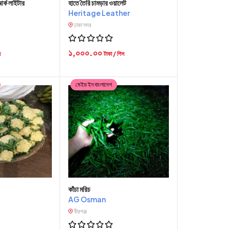
 আর্ক লাইটার
হাতে তৈরি চামড়ার ওয়ালেট
Heritage Leather
ঢাকা সদর
১,০০০.০০
স
টাকা / পিস
মেইড ইন বাংলাদেশ
কাঁচা মরিচ
AG Osman
বীরগঞ্জ