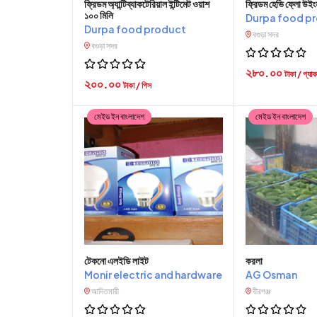
ফ্রিডম অ্যান্টিব্যাকটেরিয়াল ইন্টিমেট ওয়াশ
ফ্রিডম হেভি ফ্লো উইং
১০০ মিলি
Durpa food p
Durpa food product
বগুড়া সদর
বগুড়া সদর
২৮০.০০
টাকা / প্যাক
২০০.০০
টাকা / পিস
মেইড ইন বাংলাদেশ
মেইড ইন বাংলাদেশ
টেকনো এলইডি লাইট
করলা
Monir electric and hardware
AG Osman
আদিতমারী
বীরগঞ্জ