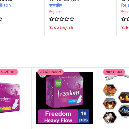
ilton
ব্যবসায়িক
Rej
সুন্দরগঞ্জ
সাভ
৪.০০
৪.
টাকা / কেজি
১০০% কটন
মেইড ইন বাংলাদেশ
মেইড ইন চায়না