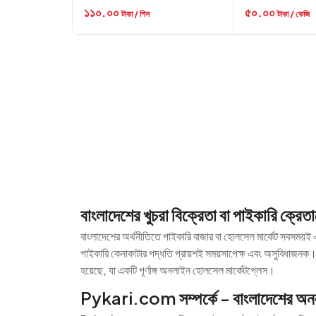
১১০.০০
৫০.০০
টাকা / পিস
টাকা / কেজি
বাংলাদেশের খুচরা বিক্রেতা বা পাইকারি ক্রে
বাংলাদেশের অর্থনীতিতে পাইকারি বাজার বা হোলসেল মার্কেট সবসময়ই এ
পাইকারি কেনাকাটার পদ্ধতি প্রায়শই সময়সাপেক্ষ এবং অসুবিধাজনক
হয়েছে, যা একটি পূর্ণাঙ্গ অনলাইন হোলসেল মার্কেটপ্লেস।
Pykari.com সম্পর্কে - বাংলাদেশের অনল