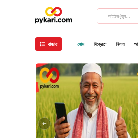
বাজার
হোম
বিক্রেতা
নিলাম
আম