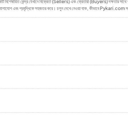
ি বিশেষায়িত কেন্দ্র যেখানে বিক্রেতা (Sellers) এবং ক্রেতারা (Buyers) দক্ষতার সাথে প
গ, যোগাযোগ এবং প্রবৃদ্ধিকে সহজতর করে। চলুন দেখে নেওয়া যাক, কীভাবে Pykari.com সম