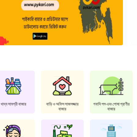
খাদ্য সামগ্রী বাজার
বাড়ি ও অফিস সাজসজ্জার
গবাদি পশু এবং পোষা প্রাণীর
বাজার
বাজার