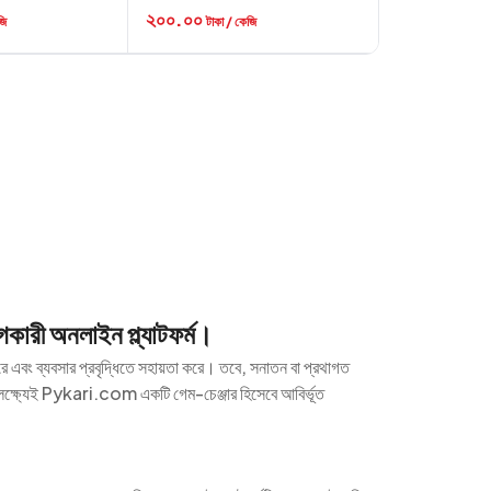
২০০.০০
জি
টাকা / কেজি
গকারী অনলাইন প্ল্যাটফর্ম।
রে এবং ব্যবসার প্রবৃদ্ধিতে সহায়তা করে। তবে, সনাতন বা প্রথাগত
 লক্ষ্যেই Pykari.com একটি গেম-চেঞ্জার হিসেবে আবির্ভূত