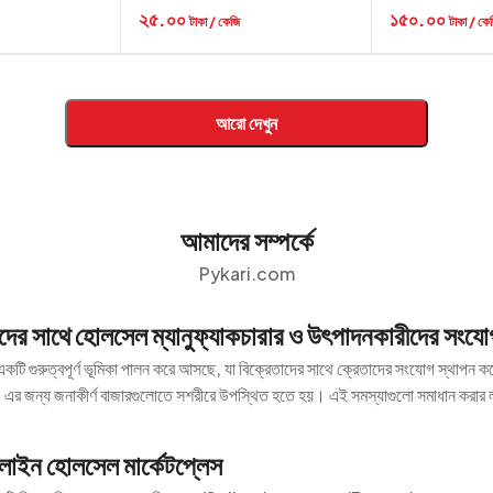
২৫.০০
১৫০.০০
টাকা / কেজি
টাকা / কে
আরো দেখুন
আমাদের সম্পর্কে
Pykari.com
তাদের সাথে হোলসেল ম্যানুফ্যাকচারার ও উৎপাদনকারীদের সংযো
কটি গুরুত্বপূর্ণ ভূমিকা পালন করে আসছে, যা বিক্রেতাদের সাথে ক্রেতাদের সংযোগ স্থাপন ক
। এর জন্য জনাকীর্ণ বাজারগুলোতে সশরীরে উপস্থিত হতে হয়। এই সমস্যাগুলো সমাধান করার
াইন হোলসেল মার্কেটপ্লেস