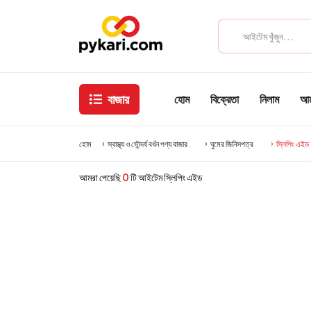
বাজার
হোম
বিক্রেতা
নিলাম
আমা
হোম
স্বাস্থ্য ও সৌন্দর্য বর্ধন পণ্য বাজার
ঘুমের জিনিসপত্র
স্লিপিং এইড
আমরা পেয়েছি
0
টি আইটেম স্লিপিং এইড