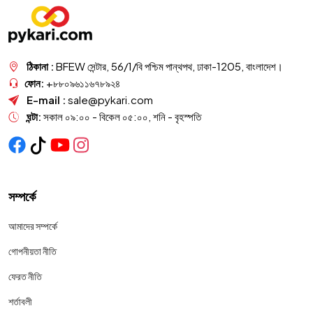
ঠিকানা :
BFEW সেন্টার, 56/1/বি পশ্চিম পান্থপথ, ঢাকা-1205, বাংলাদেশ।
ফোন:
+৮৮০৯৬১১৬৭৮৯২৪
E-mail :
sale@pykari.com
ঘন্টা:
সকাল ০৯:০০ - বিকেল ০৫:০০, শনি - বৃহস্পতি
সম্পর্কে
আমাদের সম্পর্কে
গোপনীয়তা নীতি
ফেরত নীতি
শর্তাবলী