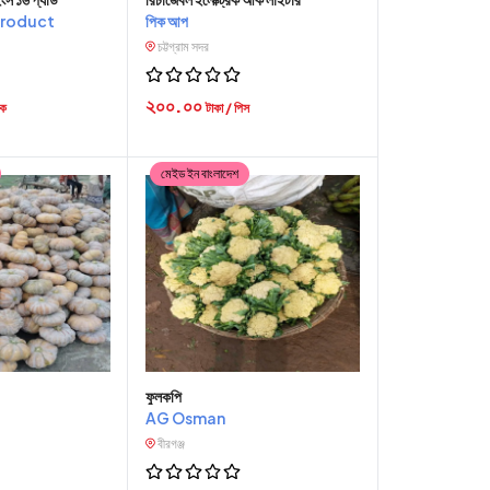
product
পিক আপ
চট্টগ্রাম সদর
২০০.০০
াক
টাকা / পিস
মেইড ইন বাংলাদেশ
ফুলকপি
AG Osman
বীরগঞ্জ