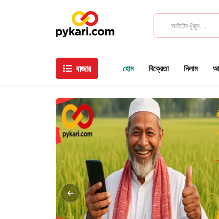
বাজার
হোম
বিক্রেতা
নিলাম
আম