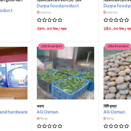
Durpa food product
Durpa food 
roduct
বগুড়া সদর
বগুড়া সদর
২৮০.০০
১৪০.০০
টাকা / প্যাক
টাকা / প্য
মেইড ইন বাংলাদেশ
মেইড ইন বাংলাদেশ
করলা
মিষ্টি কুমড়া
tric and hardware
AG Osman
AG Osman
বীরগঞ্জ
বীরগঞ্জ