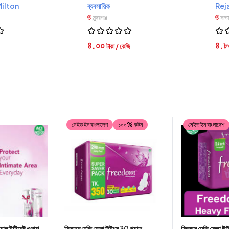
ilton
ব্যবসায়িক
Rej
সুন্দরগঞ্জ
সাভ
৪.০০
৪.
টাকা / কেজি
মেইড ইন বাংলাদেশ
১০০% কটন
মেইড ইন বাংলাদেশ
য়াল ইন্টিমেট ওয়াশ
ফ্রিডম হেভি ফ্লো উইংস 30 প্যাড
ফ্রিডম হেভি ফ্লো উই