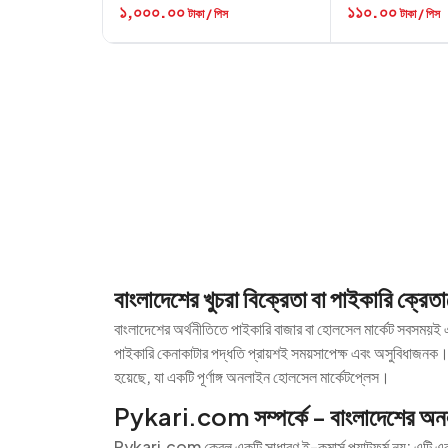
১,০০০.০০
১১০.০০
টাকা / পিস
টাকা / পিস
বাংলাদেশের খুচরা বিক্রেতা বা পাইকারি ক্রে
বাংলাদেশের অর্থনীতিতে পাইকারি বাজার বা হোলসেল মার্কেট সবসময়ই এ
পাইকারি কেনাকাটার পদ্ধতি প্রায়শই সময়সাপেক্ষ এবং অসুবিধাজনক
হয়েছে, যা একটি পূর্ণাঙ্গ অনলাইন হোলসেল মার্কেটপ্লেস।
Pykari.com সম্পর্কে - বাংলাদেশের অনল
Pykari.com কেবল একটি সাধারণ ই-কমার্স প্ল্যাটফর্ম নয়; এটি একট