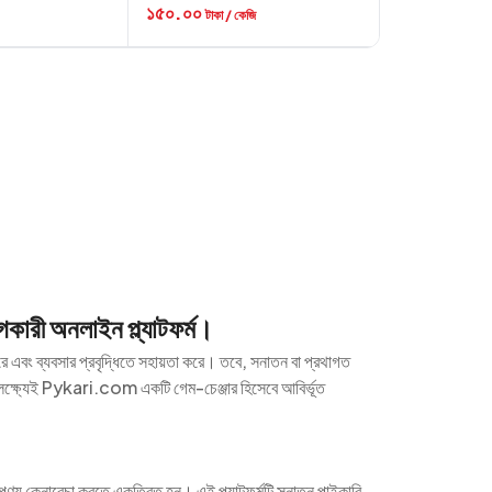
১৫০.০০
টাকা / কেজি
গকারী অনলাইন প্ল্যাটফর্ম।
রে এবং ব্যবসার প্রবৃদ্ধিতে সহায়তা করে। তবে, সনাতন বা প্রথাগত
 লক্ষ্যেই Pykari.com একটি গেম-চেঞ্জার হিসেবে আবির্ভূত
ণ্য কেনাবেচা করতে একত্রিত হন। এই প্ল্যাটফর্মটি সনাতন পাইকারি