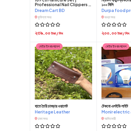
Professional Nail Clippers &
১০০ মিলি
Pedicure Kit
Dream Cart BD
Durpa food p
কুমিল্লা সদর
বগুড়া সদর
২৩৯.০০
২০০.০০
টাকা / পিস
টাকা / পিস
মেইড ইন বাংলাদেশ
মেইড ইন বাংলাদেশ
হাতে তৈরি চামড়ার ওয়ালেট
টেকনো এলইডি লাইট
Heritage Leather
Monir elec
ঢাকা সদর
আদিতমারী