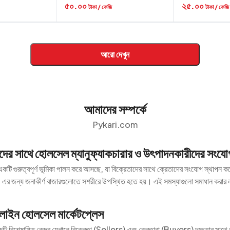
৫০.০০
২৫.০০
টাকা / কেজি
টাকা / কেজি
আরো দেখুন
আমাদের সম্পর্কে
Pykari.com
তাদের সাথে হোলসেল ম্যানুফ্যাকচারার ও উৎপাদনকারীদের সংযো
কটি গুরুত্বপূর্ণ ভূমিকা পালন করে আসছে, যা বিক্রেতাদের সাথে ক্রেতাদের সংযোগ স্থাপন ক
। এর জন্য জনাকীর্ণ বাজারগুলোতে সশরীরে উপস্থিত হতে হয়। এই সমস্যাগুলো সমাধান করার
াইন হোলসেল মার্কেটপ্লেস
ি বিশেষায়িত কেন্দ্র যেখানে বিক্রেতা (Sellers) এবং ক্রেতারা (Buyers) দক্ষতার সাথে প