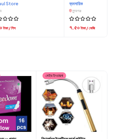
aul Store
ব্যবসায়িক
ার
সুন্দরগঞ্জ
৮০
৭.৫০
টাকা / পিস
টাকা / কেজি
মেইড ইন চায়না
ংস ১৬ প্যাড
রিচার্জেবল ইলেক্ট্রিক আর্ক লাইটার