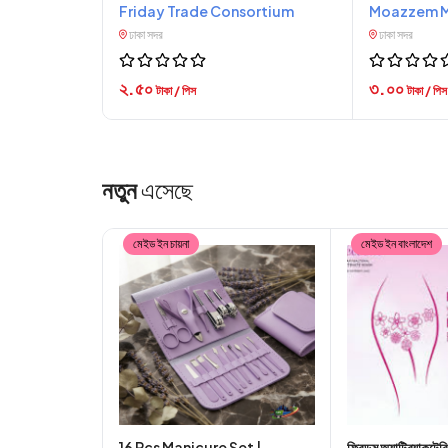
Friday Trade Consortium
Moazzem M
ঢাকা সদর
ঢাকা সদর
২.৫০
৩.০০
টাকা / পিস
টাকা / পিস
নতুন
এসেছে
মেইড ইন চায়না
মেইড ইন বাংলাদেশ
16 Pcs Manicure Set |
ফ্রিডম অ্যান্টিব্যাকটেরি