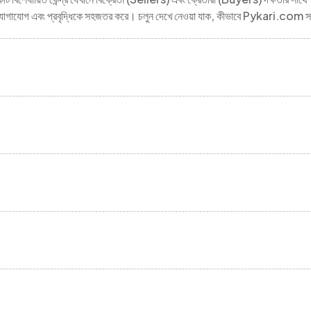
গ, যোগাযোগ এবং প্রবৃদ্ধিকে সহজতর করে। চলুন দেখে নেওয়া যাক, কীভাবে Pykari.com সম