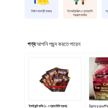
নির্মাণ সামগ্রী বাজার
ইলেকট্রনিক্স ও গৃহস্থালি
স্
সরঞ্জাম বাজার
পণ্য
আপনি পছন্দ করতে পারেন
t
ইনস্ট্যান্ট কফি (০.৭ গ্রাম মিনি প্যাক)
Spicy puffe