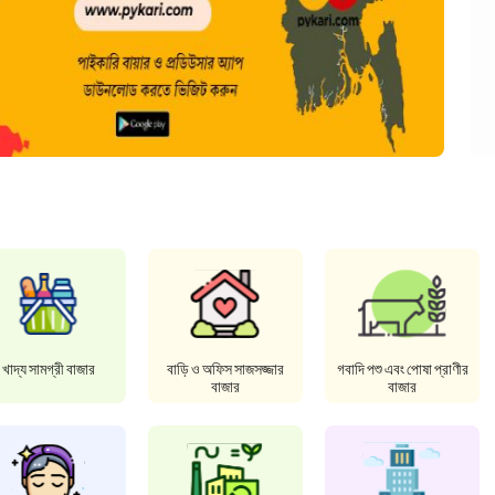
খাদ্য সামগ্রী বাজার
বাড়ি ও অফিস সাজসজ্জার
গবাদি পশু এবং পোষা প্রাণীর
বাজার
বাজার