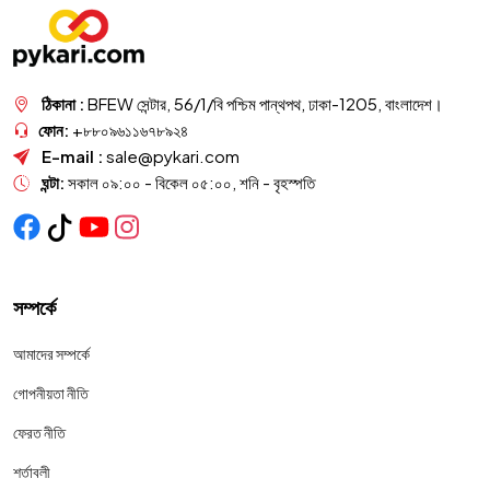
ঠিকানা :
BFEW সেন্টার, 56/1/বি পশ্চিম পান্থপথ, ঢাকা-1205, বাংলাদেশ।
ফোন:
+৮৮০৯৬১১৬৭৮৯২৪
E-mail :
sale@pykari.com
ঘন্টা:
সকাল ০৯:০০ - বিকেল ০৫:০০, শনি - বৃহস্পতি
সম্পর্কে
আমাদের সম্পর্কে
গোপনীয়তা নীতি
ফেরত নীতি
শর্তাবলী